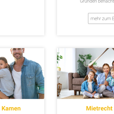
Gründen benachte
mehr zum E
t Kamen
Mietrech