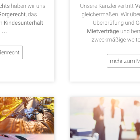
chts
haben wir uns
Unsere Kanzlei vertritt
V
Sorgerecht
, das
gleichermaßen. Wir übe
en
Kindesunterhalt
Überprüfung und Ge
t …
Mietverträge
und bera
zweckmäßige weite
ienrecht
mehr zum M