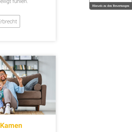
iligt fühlen.
Hinweis zu den Bewertungen
rbrecht
t Kamen