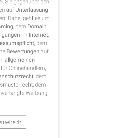
ei, Sie gegenüber den
en auf
Unterlassung
ten. Dabei geht es um
aming
, dem
Domain
digungen
im
Internet
,
essumspflicht
, dem
che
Bewertungen
auf
n,
allgemeinen
für Onlinehändlern,
enschutzrecht
, dem
smusterrecht
, dem
nverlangte Werbung,
rnetrecht