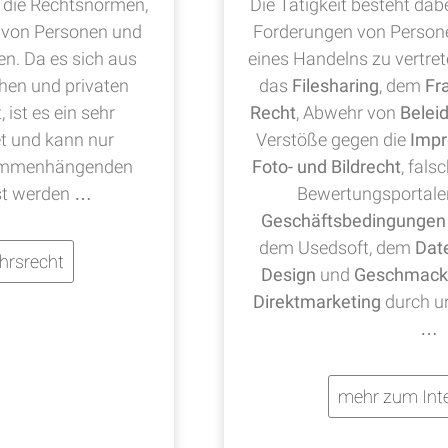
die Rechtsnormen,
Die Tätigkeit besteht dab
 von Personen und
Forderungen von Person
en. Da es sich aus
eines Handelns zu vertre
chen und privaten
das
Filesharing
, dem
Fr
ist es ein sehr
Recht
, Abwehr von
Belei
t und kann nur
Verstöße gegen die
Impr
sammenhängenden
Foto- und Bildrecht
, fals
st werden …
Bewertungsportale
Geschäftsbedingungen
dem Usedsoft, dem
Dat
hrsrecht
Design
und
Geschmack
Direktmarketing
durch u
…
mehr zum Inte