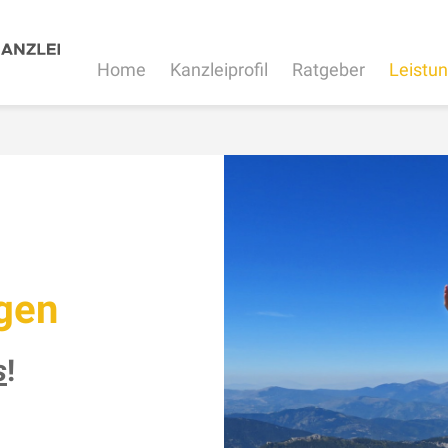
Home
Kanzleiprofil
Ratgeber
Leistu
gen
s
!