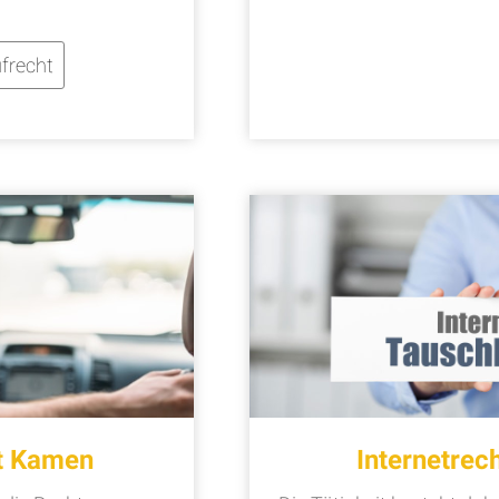
frecht
t Kamen
Internetre