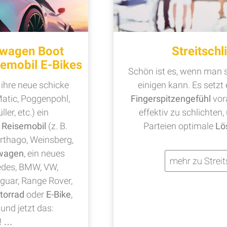
wagen Boot
Streitschl
emobil E-Bikes
Schön ist es, wenn man s
 ihre neue schicke
einigen kann. Es setz
Matic, Poggenpohl,
Fingerspitzengefühl
vor
ller, etc.) ein
effektiv zu schlichten,
,
Reisemobil
(z. B.
Parteien optimale
Lö
arthago, Weinsberg,
wagen
, ein neues
mehr zu Streit
des, BMW, VW,
aguar, Range Rover,
torrad
oder
E-Bike
,
 und jetzt das:
!
…