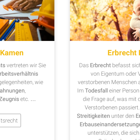
t Kamen
Erbrecht
hts
vertreten wir Sie
Das
Erbrecht
befasst si
rbeitsverhältnis
von Eigentum oder 
legenheiten, wie
verstorbenen Menschen a
ahnungen
,
Im
Todesfall
einer Perso
Zeugnis
etc. …
die Frage auf, was mi
Verstorbenen passiert. 
Streitigkeiten
unter den
E
tsrecht
Erbauseinandersetzung
unterstützen, die si