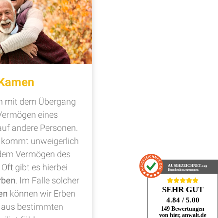
 Kamen
ch mit dem Übergang
Vermögen eines
uf andere Personen.
n kommt unweigerlich
t dem Vermögen des
Oft gibt es hierbei
AUSGEZEICHNET
.org
Kundenbewertungen
rben
. Im Falle solcher
SEHR GUT
en
können wir Erben
4.84
/ 5.00
ch aus bestimmten
149 Bewertungen
von hier, anwalt.de