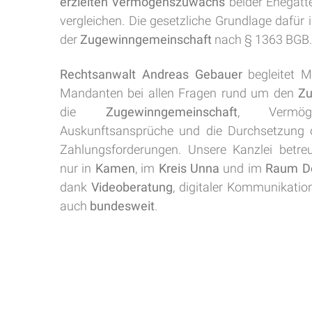
erzielten Vermögenszuwachs
beider Ehegatt
vergleichen. Die gesetzliche Grundlage dafür 
der
Zugewinngemeinschaft
nach § 1363 BGB.
Rechtsanwalt Andreas Gebauer
begleitet 
Mandanten bei allen Fragen rund um den
Zu
die
Zugewinngemeinschaft
, Vermögen
Auskunftsansprüche und die Durchsetzung
Zahlungsforderungen. Unsere Kanzlei betre
nur in
Kamen
, im
Kreis Unna
und im
Raum D
dank
Videoberatung
, digitaler Kommunikati
auch
bundesweit
.