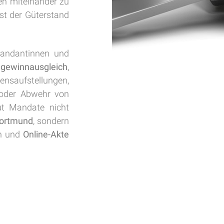
en miteinander zu
ist der Güterstand
Mandantinnen und
gewinnausgleich
,
saufstellungen,
 oder Abwehr von
ut Mandate nicht
ortmund
, sondern
on und
Online-Akte