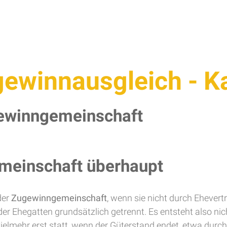
gewinnausgleich - 
ewinngemeinschaft
meinschaft überhaupt
der
Zugewinngemeinschaft
, wenn sie nicht durch Ehevert
r Ehegatten grundsätzlich getrennt. Es entsteht also n
vielmehr erst statt, wenn der Güterstand endet, etwa dur