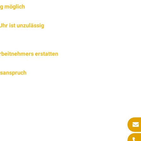
ng möglich
hr ist unzulässig
rbeitnehmers erstatten
gsanspruch