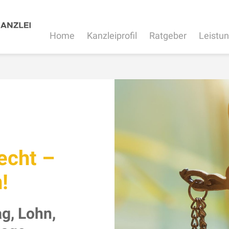
Home
Kanzleiprofil
Ratgeber
Leistu
echt –
!
g, Lohn,