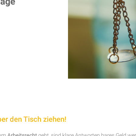
lage
ber den Tisch ziehen!
 um
Arbeitsrecht
geht, sind klare Antworten bares Geld wert