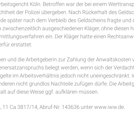
rbeitsgericht Köln. Betroffen war der bei einem Werttran
theit der Polizei übergeben. Nach Rückerhalt des Geldschei
Kunde später nach dem Verbleib des Geldscheins fragte un
en zwischenzeitlich ausgeschiedenen Kläger, ohne diesen 
mittlungsverfahren ein. Der Kläger hatte einen Rechtsanwa
rfür erstattet.
n und die Arbeitgeberin zur Zahlung der Anwaltskosten ve
denersatzanspruchs belegt werden, wenn sich der Verdacht
elte im Arbeitsverhältnis jedoch nicht uneingeschränkt.
nderen nicht grundlos Nachteile zufügen dürfe. Die Arbeit
lt auf diese Weise ggf. aufklären müssen.
14, 11 Ca 3817/14, Abruf-Nr. 143636 unter www.iww.de.