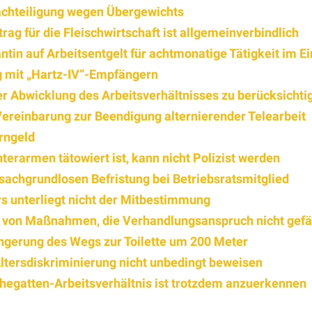
achteiligung wegen Übergewichts
ag für die Fleischwirtschaft ist allgemeinverbindlich
ntin auf Arbeitsentgelt für achtmonatige Tätigkeit im E
g mit „Hartz-IV“-Empfängern
der Abwicklung des Arbeitsverhältnisses zu berücksichti
Vereinbarung zur Beendigung alternierender Telearbeit
rngeld
terarmen tätowiert ist, kann nicht Polizist werden
sachgrundlosen Befristung bei Betriebsratsmitglied
rs unterliegt nicht der Mitbestimmung
ng von Maßnahmen, die Verhandlungsanspruch nicht gef
ngerung des Wegs zur Toilette um 200 Meter
tersdiskriminierung nicht unbedingt beweisen
Ehegatten-Arbeitsverhältnis ist trotzdem anzuerkennen